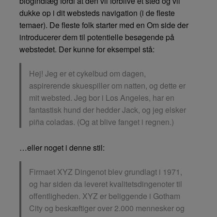
blogindlæg fordi at den vil forblive ét sted og vil
dukke op i dit websteds navigation (i de fleste
temaer). De fleste folk starter med en Om side der
introducerer dem til potentielle besøgende på
webstedet. Der kunne for eksempel stå:
Hej! Jeg er et cykelbud om dagen,
aspirerende skuespiller om natten, og dette er
mit websted. Jeg bor i Los Angeles, har en
fantastisk hund der hedder Jack, og jeg elsker
piña coladas. (Og at blive fanget i regnen.)
…eller noget i denne stil:
Firmaet XYZ Dingenot blev grundlagt i 1971,
og har siden da leveret kvalitetsdingenoter til
offentligheden. XYZ er beliggende i Gotham
City og beskæftiger over 2.000 mennesker og