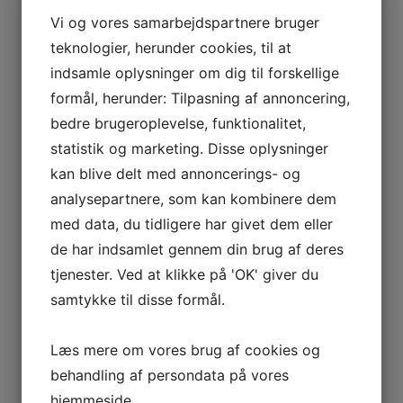
ARBEJDSMILJØ
Vi og vores samarbejdspartnere bruger
teknologier, herunder cookies, til at
PROFESSIONEL ERHVERVSRENGØRING I NYKØBING
indsamle oplysninger om dig til forskellige
FALSTER SIKRER ET RENT OG SUNDT
formål, herunder: Tilpasning af annoncering,
ARBEJDSMILJØ
bedre brugeroplevelse, funktionalitet,
statistik og marketing. Disse oplysninger
kan blive delt med annoncerings- og
analysepartnere, som kan kombinere dem
SENESTE KOMMENTARER
med data, du tidligere har givet dem eller
de har indsamlet gennem din brug af deres
tjenester. Ved at klikke på 'OK' giver du
samtykke til disse formål.
ARKIVER
Læs mere om vores brug af cookies og
behandling af persondata på vores
hjemmeside.