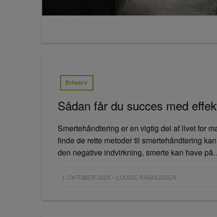
Erhverv
Sådan får du succes med effek
Smertehåndtering er en vigtig del af livet for
finde de rette metoder til smertehåndtering kan
den negative indvirkning, smerte kan have p
Posted
1. OKTOBER 2025
LOUISE RASMUSSEN
•
on