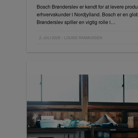
Bosch Brønderslev er kendt for at levere produkt
erhvervskunder i Nordjylland. Bosch er en globa
Brønderslev spiller en vigtig rolle i…
Posted
2. JULI 2026
LOUISE RASMUSSEN
•
on