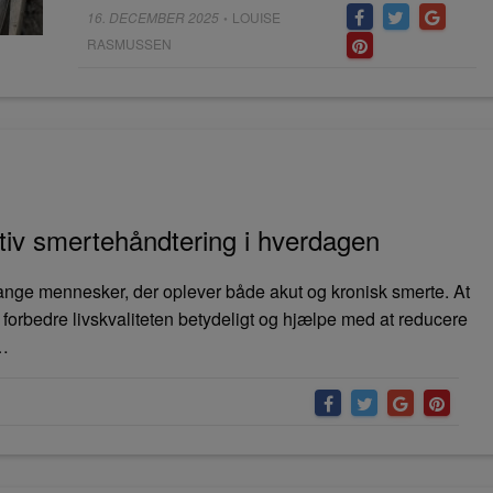
Posted
16. DECEMBER 2025
LOUISE
•
on
RASMUSSEN
tiv smertehåndtering i hverdagen
 mange mennesker, der oplever både akut og kronisk smerte. At
 forbedre livskvaliteten betydeligt og hjælpe med at reducere
å…