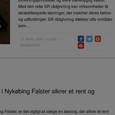
Med den rette SR rådgivning kan virksomheder få
skræddersyede løsninger, der matcher deres behov
og udfordringer. SR rådgivning dækker ofte områder
som…
Posted
13. APRIL 2026
LOUISE
•
on
RASMUSSEN
i Nykøbing Falster sikrer et rent og
Falster, er det vigtigt at vælge en løsning, der sikrer et rent