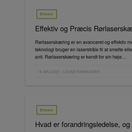
Erhverv
Effektiv og Præcis Rørlasersk
Rørlaserskæring er en avanceret og effektiv met
teknologi bruger en laserstråle til at smelte el
snit. Rørlaserskæring er kendt for sin høje…
Posted
14. MAJ 2025
LOUISE RASMUSSEN
•
on
Erhverv
Hvad er forandringsledelse, og h