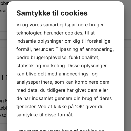
øbing Falster dækker over en bred vifte af
rksomheder, kontorer, butikker…
Samtykke til cookies
Vi og vores samarbejdspartnere bruger
teknologier, herunder cookies, til at
indsamle oplysninger om dig til forskellige
formål, herunder: Tilpasning af annoncering,
bedre brugeroplevelse, funktionalitet,
statistik og marketing. Disse oplysninger
kan blive delt med annoncerings- og
i Nykøbing Falster sikrer et rent og
analysepartnere, som kan kombinere dem
med data, du tidligere har givet dem eller
de har indsamlet gennem din brug af deres
Falster, er det vigtigt at vælge en løsning, der sikrer et rent
tjenester. Ved at klikke på 'OK' giver du
øbing Falster dækker over en bred vifte af
samtykke til disse formål.
rksomheder, kontorer, butikker…