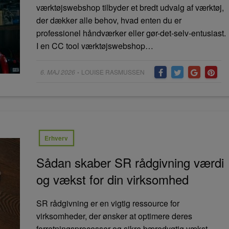
værktøjswebshop tilbyder et bredt udvalg af værktøj,
der dækker alle behov, hvad enten du er
professionel håndværker eller gør-det-selv-entusiast.
I en CC tool værktøjswebshop…
Posted
6. MAJ 2026
LOUISE RASMUSSEN
•
on
Erhverv
Sådan skaber SR rådgivning værdi
og vækst for din virksomhed
SR rådgivning er en vigtig ressource for
virksomheder, der ønsker at optimere deres
forretningsprocesser og sikre bæredygtig vækst.