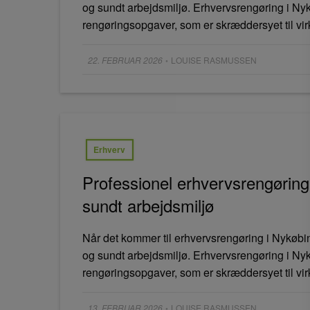
og sundt arbejdsmiljø. Erhvervsrengøring i Nyk
rengøringsopgaver, som er skræddersyet til vi
Posted
22. FEBRUAR 2026
LOUISE RASMUSSEN
•
on
Erhverv
Professionel erhvervsrengøring 
sundt arbejdsmiljø
Når det kommer til erhvervsrengøring i Nykøbing 
og sundt arbejdsmiljø. Erhvervsrengøring i Nyk
rengøringsopgaver, som er skræddersyet til vi
Posted
13. FEBRUAR 2026
LOUISE RASMUSSEN
•