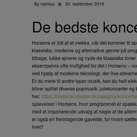
Posted
By
rasmus
30. september 2019
on
De bedste konce
Horsens er lidt af et mekka, når det kommer til 
klassiske, moderne og alternative genrer på pro
tilbage, lukke øjnene og nyde de klassiske toner
eksempelvis ofte mulighed for det i Horsens – n
ved hjælp af moderne teknologi, der live-streamer
Er du mere til andre typer musik, kan du helt sik
bliver spillet diverse popmusik, julekoncerter o
her:
https://horsensnyteater.dk/category/koncerter
oplevelser i Horsens, hvor programmet er spække
med et imponerende udvalg af nogle af de aller
er også en fremragende gaveide, for hvem sætter 
livet?