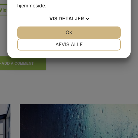
hjemmeside.
View all posts
VIS
DETALJER
JA
NEJ
OK
JA
NEJ
NØDVENDIGE
PRÆFERENCER
AFVIS ALLE
JA
NEJ
JA
NEJ
ADD A COMMENT
MARKETING
STATISTIK