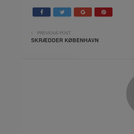
Indlægsnavigation
PREVIOUS
PREVIOUS POST
POST
SKRÆDDER KØBENHAVN