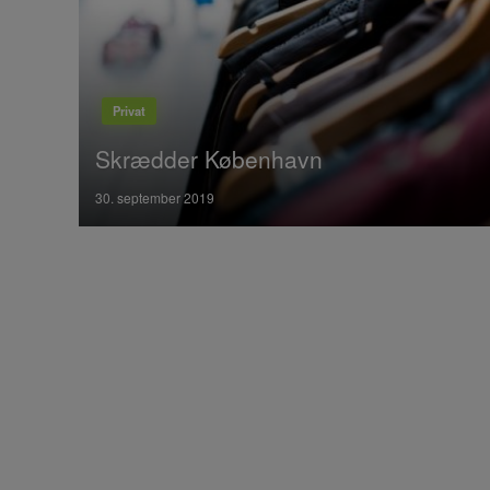
Privat
Skrædder København
Posted
30. september 2019
on