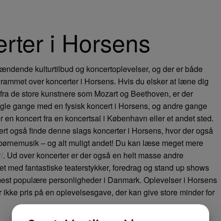
rter i Horsens
spændende kulturtilbud og koncertoplevelser, og der er både
grammet over koncerter i Horsens. Hvis du elsker at læne dig
 fra de store kunstnere som Mozart og Beethoven, er der
ogle gange med en fysisk koncert i Horsens, og andre gange
 en koncert fra en koncertsal i København eller et andet sted.
kert også finde denne slags koncerter i Horsens, hvor der også
g børnemusik – og alt muligt andet! Du kan læse meget mere
/
. Ud over koncerter er der også en helt masse andre
t med fantastiske teaterstykker, foredrag og stand up shows
mest populære personligheder i Danmark. Oplevelser i Horsens
ikke pris på en oplevelsesgave, der kan give store minder for