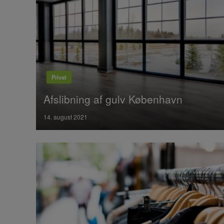
Privat
Afslibning af gulv København
Posted
14. august 2021
on