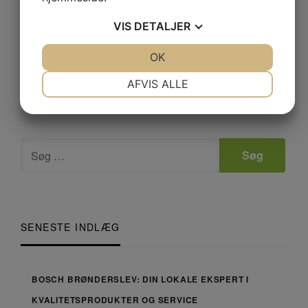
VIS
DETALJER
JA
NEJ
OK
JA
NEJ
NØDVENDIGE
PRÆFERENCER
AFVIS ALLE
JA
NEJ
JA
NEJ
MARKETING
STATISTIK
SENESTE INDLÆG
BOSCH BRØNDERSLEV: DIN LOKALE EKSPERT I
KVALITETSPRODUKTER OG SERVICE