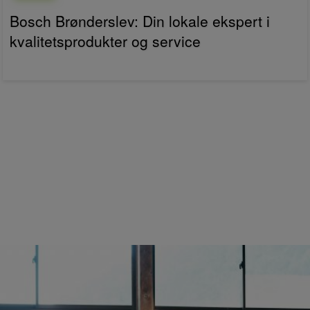
Bosch Brønderslev: Din lokale ekspert i
kvalitetsprodukter og service
Posted
2. juli 2026
on