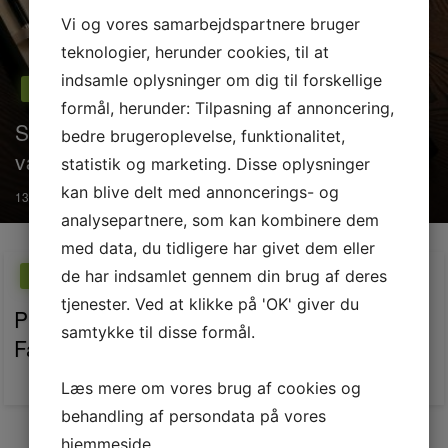
Vi og vores samarbejdspartnere bruger
teknologier, herunder cookies, til at
indsamle oplysninger om dig til forskellige
Erhverv
formål, herunder: Tilpasning af annoncering,
Sådan skaber SR rådgivning værdi og
bedre brugeroplevelse, funktionalitet,
vækst for din virksomhed
statistik og marketing. Disse oplysninger
kan blive delt med annoncerings- og
Posted
13. april 2026
on
analysepartnere, som kan kombinere dem
med data, du tidligere har givet dem eller
de har indsamlet gennem din brug af deres
Erhverv
tjenester. Ved at klikke på 'OK' giver du
Professionel erhvervsrengøring i Nykøbing
samtykke til disse formål.
Falster sikrer et rent og sundt arbejdsmiljø
Posted
22. februar 2026
Læs mere om vores brug af cookies og
on
behandling af persondata på vores
hjemmeside.