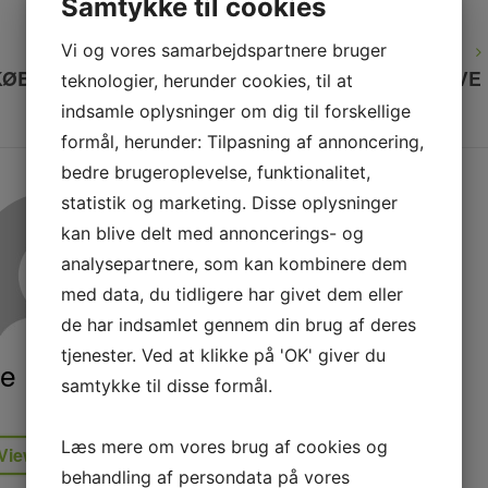
Samtykke til cookies
NEXT
Vi og vores samarbejdspartnere bruger
NEXT POST
POST
 KØBENHAVN – BEVAR OG FORNY DINE TRÆGULVE
teknologier, herunder cookies, til at
indsamle oplysninger om dig til forskellige
formål, herunder: Tilpasning af annoncering,
bedre brugeroplevelse, funktionalitet,
statistik og marketing. Disse oplysninger
kan blive delt med annoncerings- og
analysepartnere, som kan kombinere dem
med data, du tidligere har givet dem eller
de har indsamlet gennem din brug af deres
tjenester. Ved at klikke på 'OK' giver du
se Rasmussen
samtykke til disse formål.
Læs mere om vores brug af cookies og
View all posts
behandling af persondata på vores