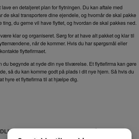
at lave en detaljeret plan for flytningen. Du kan aftale med
r de skal transportere dine ejendele, og hvornår de skal pakke
e ting, du gerne vil have flyttet, og hvordan de skal pakkes ned.
være klar og organiseret. Sørg for at have alt pakket og klar til
til flyttemændene, når de kommer. Hvis du har spørgsmål eller
ontakte flyttefirmaet.
an du begynde at nyde din nye tilværelse. Et flyttefirma kan gøre
de, så du kan komme godt på plads i dit nye hjem. Så hvis du
 hyre et flyttefirma til at hjælpe dig.
LING I SVENDBORG – LØSNING PÅ SMERTER