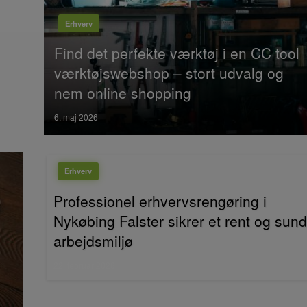
Erhverv
Find det perfekte værktøj i en CC tool
værktøjswebshop – stort udvalg og
nem online shopping
Posted
6. maj 2026
on
Erhverv
Professionel erhvervsrengøring i
Nykøbing Falster sikrer et rent og sund
arbejdsmiljø
Posted
22. februar 2026
on