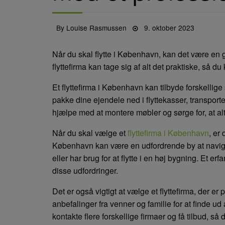
Posted
By
Louise Rasmussen
9. oktober 2023
on
Når du skal flytte i København, kan det være en go
flyttefirma kan tage sig af alt det praktiske, så 
Et flyttefirma i København kan tilbyde forskellige
pakke dine ejendele ned i flyttekasser, transpor
hjælpe med at montere møbler og sørge for, at al
Når du skal vælge et
flyttefirma i København
, er 
København kan være en udfordrende by at naviger
eller har brug for at flytte i en høj bygning. Et er
disse udfordringer.
Det er også vigtigt at vælge et flyttefirma, der e
anbefalinger fra venner og familie for at finde ud 
kontakte flere forskellige firmaer og få tilbud, s