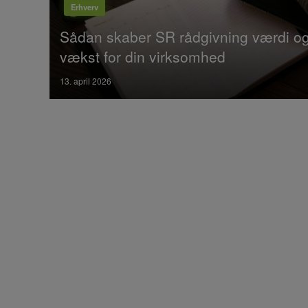
Erhverv
Sådan skaber SR rådgivning værdi o
vækst for din virksomhed
Posted
13. april 2026
on