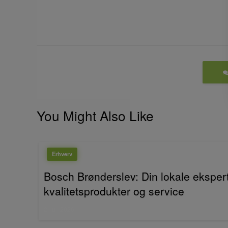
You Might Also Like
Erhverv
Bosch Brønderslev: Din lokale ekspert
kvalitetsprodukter og service
Posted
2. juli 2026
on