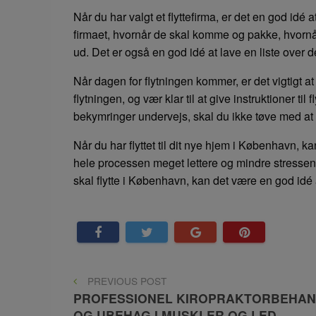
Når du har valgt et flyttefirma, er det en god idé 
firmaet, hvornår de skal komme og pakke, hvornå
ud. Det er også en god idé at lave en liste over d
Når dagen for flytningen kommer, er det vigtigt at 
flytningen, og vær klar til at give instruktioner 
bekymringer undervejs, skal du ikke tøve med at k
Når du har flyttet til dit nye hjem i København, k
hele processen meget lettere og mindre stressen
skal flytte i København, kan det være en god idé at
Indlægsnavigation
PREVIOUS
PREVIOUS POST
POST
PROFESSIONEL KIROPRAKTORBEHAND
OG UBEHAG I MUSKLER OG LED