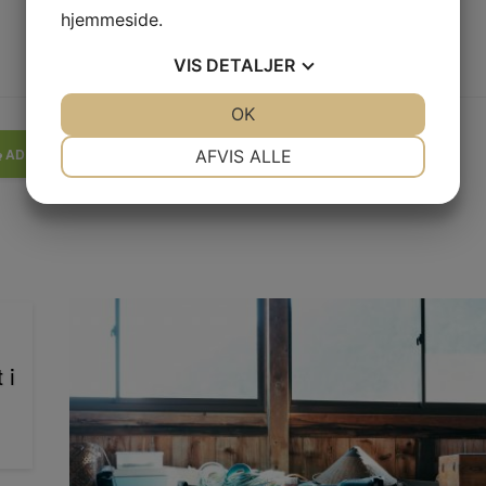
hjemmeside.
VIS
DETALJER
JA
NEJ
OK
JA
NEJ
NØDVENDIGE
PRÆFERENCER
ADD A COMMENT
AFVIS ALLE
JA
NEJ
JA
NEJ
MARKETING
STATISTIK
 i