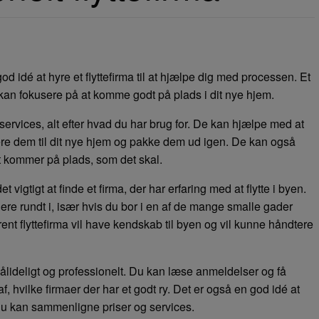
d idé at hyre et flyttefirma til at hjælpe dig med processen. Et
du kan fokusere på at komme godt på plads i dit nye hjem.
 services, alt efter hvad du har brug for. De kan hjælpe med at
tere dem til dit nye hjem og pakke dem ud igen. De kan også
t kommer på plads, som det skal.
det vigtigt at finde et firma, der har erfaring med at flytte i byen.
e rundt i, især hvis du bor i en af de mange smalle gader
farent flyttefirma vil have kendskab til byen og vil kunne håndtere
r pålideligt og professionelt. Du kan læse anmeldelser og få
af, hvilke firmaer der har et godt ry. Det er også en god idé at
å du kan sammenligne priser og services.